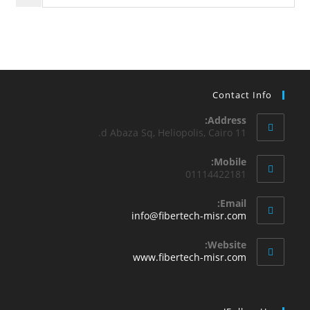
Contact Info
Address:
11 d Abaza Sq, Heliopolis, Cairo.
Mobile:
01114422181
Email:
info@fibertech-misr.com
Website:
www.fibertech-misr.com