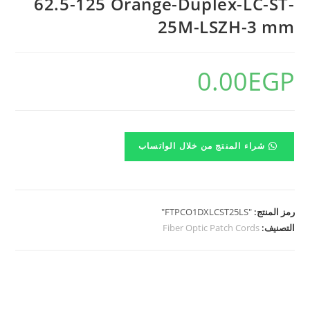
62.5-125 Orange-Duplex-LC-ST-
25M-LSZH-3 mm
0.00
EGP
شراء المنتج من خلال الواتساب
رمز المنتج:
"FTPCO1DXLCST25LS"
التصنيف:
Fiber Optic Patch Cords