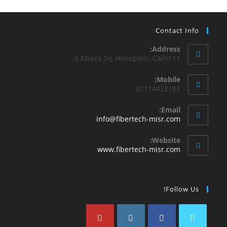
Contact Info
Address:
11 d Abaza Sq, Heliopolis, Cairo.
Mobile:
01114422181
Email:
info@fibertech-misr.com
Website:
www.fibertech-misr.com
Follow Us!