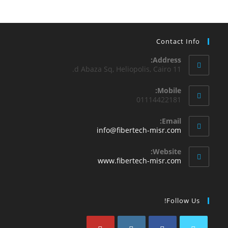
Contact Info
Address:
11 d Abaza Sq, Heliopolis, Cairo.
Mobile:
01114422181
Email:
info@fibertech-misr.com
Website:
www.fibertech-misr.com
Follow Us!