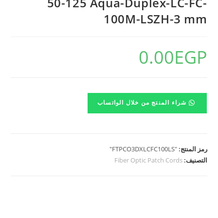
50-125 Aqua-Duplex-LC-FC-
100M-LSZH-3 mm
0.00
EGP
شراء المنتج من خلال الواتساب
رمز المنتج:
"FTPCO3DXLCFC100LS"
التصنيف:
Fiber Optic Patch Cords