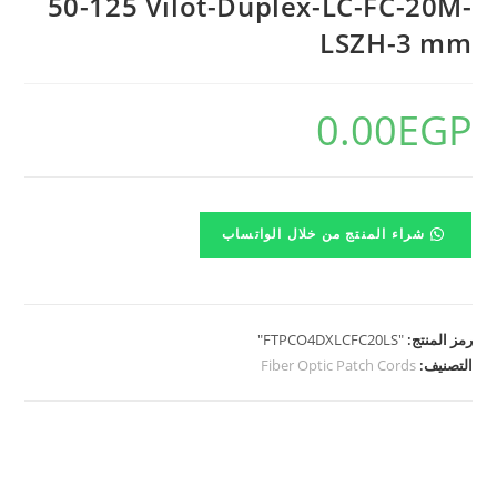
50-125 Vilot-Duplex-LC-FC-20M-
LSZH-3 mm
0.00
EGP
شراء المنتج من خلال الواتساب
رمز المنتج:
"FTPCO4DXLCFC20LS"
التصنيف:
Fiber Optic Patch Cords