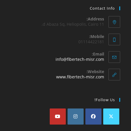
Contact Info
Address:
11 d Abaza Sq, Heliopolis, Cairo.
Mobile:
01114422181
Email:
info@fibertech-misr.com
Website:
www.fibertech-misr.com
Follow Us!