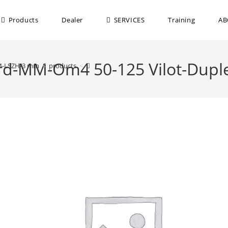
Products
Dealer
SERVICES
Training
AB
Cord-MM-Om4 50-125 Vilot-Dup
0M-LSZH-3 mm
>
products
>