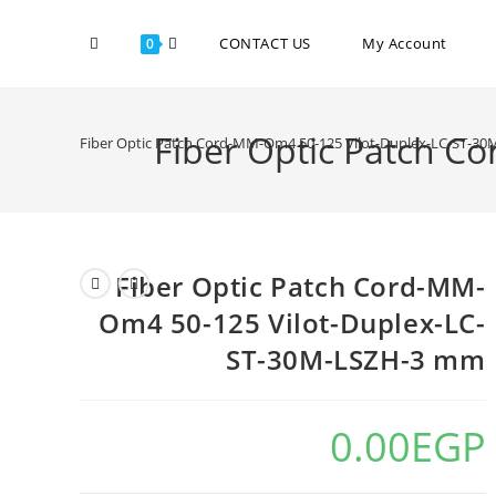
CONTACT US
My Account
0
Fiber Optic Patch 
Fiber Optic Patch Cord-MM-Om4 50-125 Vilot-Duplex-LC-ST-3
Fiber Optic Patch Cord-MM-
Om4 50-125 Vilot-Duplex-LC-
ST-30M-LSZH-3 mm
0.00
EGP