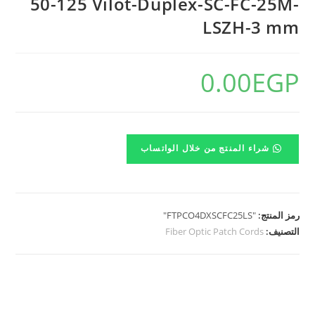
50-125 Vilot-Duplex-SC-FC-25M-
LSZH-3 mm
0.00
EGP
شراء المنتج من خلال الواتساب
رمز المنتج:
"FTPCO4DXSCFC25LS"
التصنيف:
Fiber Optic Patch Cords