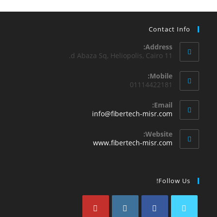
Contact Info
Address:
11 d Abaza Sq, Heliopolis, Cairo.
Mobile:
01114422181
Email:
info@fibertech-misr.com
Website:
www.fibertech-misr.com
Follow Us!