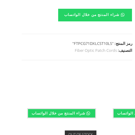
شراء المنتج من خلال الواتساب
رمز المنتج:
"FTPCG71DXLCST10LS"
التصنيف:
Fiber Optic Patch Cords
 الواتساب
شراء المنتج من خلال الواتساب
OUT OF STOCK