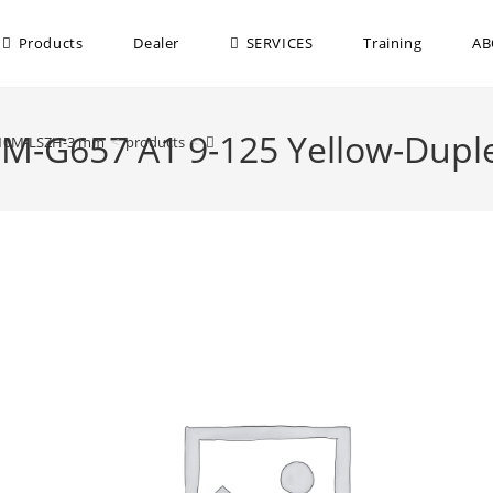
Products
Dealer
SERVICES
Training
AB
-SM-G657 A1 9-125 Yellow-Du
T-10M-LSZH-3 mm
>
products
>