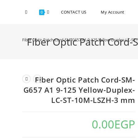
CONTACT US
My Account
0
Fiber Optic Patch Cord
Fiber Optic Patch Cord-SM-G657 A1 9-125 Yellow-Duplex-LC-S
Fiber Optic Patch Cord-SM-
G657 A1 9-125 Yellow-Duplex-
LC-ST-10M-LSZH-3 mm
0.00
EGP