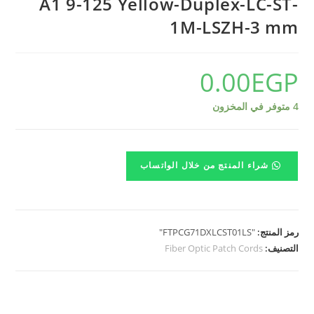
A1 9-125 Yellow-Duplex-LC-ST-
1M-LSZH-3 mm
0.00
EGP
4 متوفر في المخزون
شراء المنتج من خلال الواتساب
رمز المنتج:
"FTPCG71DXLCST01LS"
التصنيف:
Fiber Optic Patch Cords