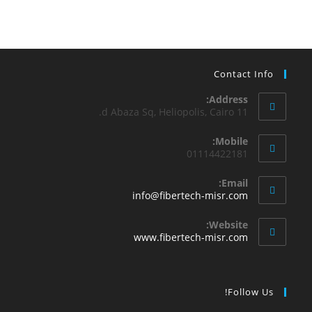
Contact Info
Address:
11 d Abaza Sq, Heliopolis, Cairo.
Mobile:
01114422181
Email:
info@fibertech-misr.com
Website:
www.fibertech-misr.com
Follow Us!