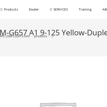
Products
Dealer
SERVICES
Training
AB
-SM-G657 A1 9-125 Yellow-Dup
LC-APC-25M-LSZH-3 mm
>
products
>