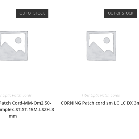
OUT OF STOCK
OUT OF STOCK
er Optic Patch Cords
Fiber Optic Patch Cords
 Patch Cord-MM-Om2 50-
CORNING Patch cord sm LC LC DX 3
implex-ST-ST-15M-LSZH-3
mm