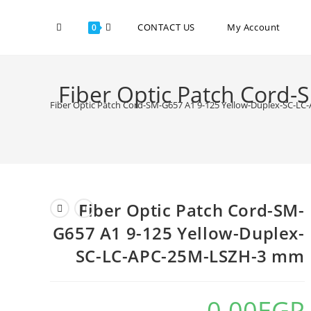
CONTACT US
My Account
0
Fiber Optic Patch Cord
Fiber Optic Patch Cord-SM-G657 A1 9-125 Yellow-Duplex-SC-
Fiber Optic Patch Cord-SM-
G657 A1 9-125 Yellow-Duplex-
SC-LC-APC-25M-LSZH-3 mm
0.00
EGP