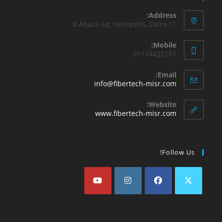
Address:
11 d Abaza Sq, Heliopolis, Cairo.
Mobile:
01114422181
Email:
info@fibertech-misr.com
Website:
www.fibertech-misr.com
Follow Us!