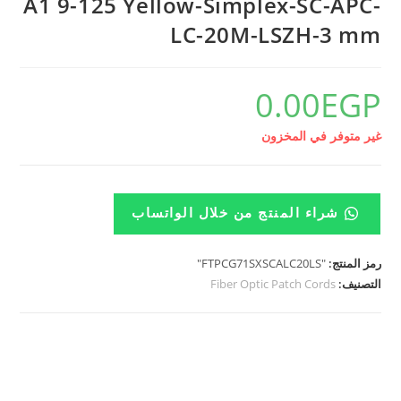
A1 9-125 Yellow-Simplex-SC-APC-
LC-20M-LSZH-3 mm
0.00
EGP
غير متوفر في المخزون
شراء المنتج من خلال الواتساب
رمز المنتج:
"FTPCG71SXSCALC20LS"
التصنيف:
Fiber Optic Patch Cords