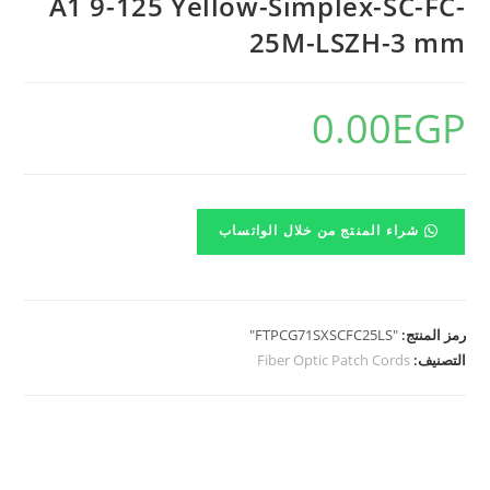
A1 9-125 Yellow-Simplex-SC-FC-
25M-LSZH-3 mm
0.00
EGP
شراء المنتج من خلال الواتساب
رمز المنتج:
"FTPCG71SXSCFC25LS"
التصنيف:
Fiber Optic Patch Cords