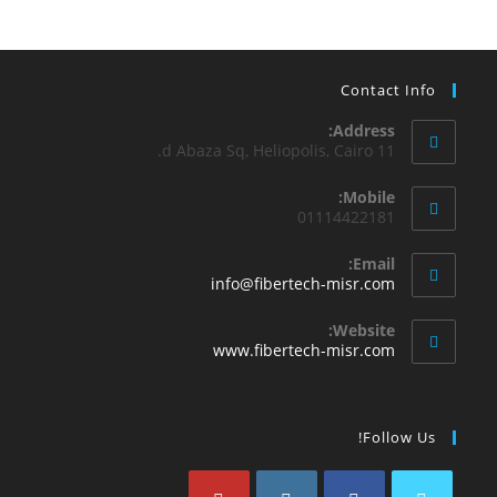
Contact Info
Address:
11 d Abaza Sq, Heliopolis, Cairo.
Mobile:
01114422181
Email:
info@fibertech-misr.com
Website:
www.fibertech-misr.com
Follow Us!