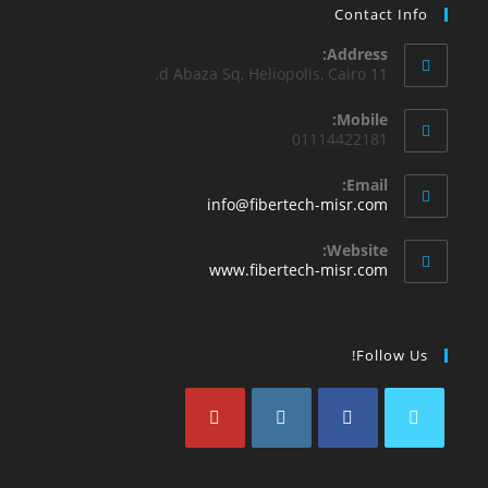
Contact Info
Address:
11 d Abaza Sq, Heliopolis, Cairo.
Mobile:
01114422181
Email:
info@fibertech-misr.com
Website:
www.fibertech-misr.com
Follow Us!