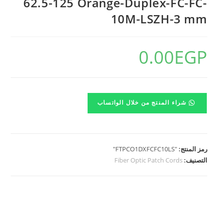
62.5-125 Orange-Duplex-FC-FC-
10M-LSZH-3 mm
0.00
EGP
شراء المنتج من خلال الواتساب
رمز المنتج:
"FTPCO1DXFCFC10LS"
التصنيف:
Fiber Optic Patch Cords