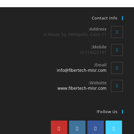
Contact Info
Address:
11 d Abaza Sq, Heliopolis, Cairo.
Mobile:
01114422181
Email:
info@fibertech-misr.com
Website:
www.fibertech-misr.com
Follow Us!