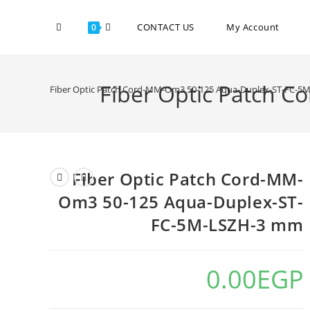
CONTACT US
My Account
0
Fiber Optic Patch 
Fiber Optic Patch Cord-MM-Om3 50-125 Aqua-Duplex-ST-FC-
Fiber Optic Patch Cord-MM-
Om3 50-125 Aqua-Duplex-ST-
FC-5M-LSZH-3 mm
0.00
EGP