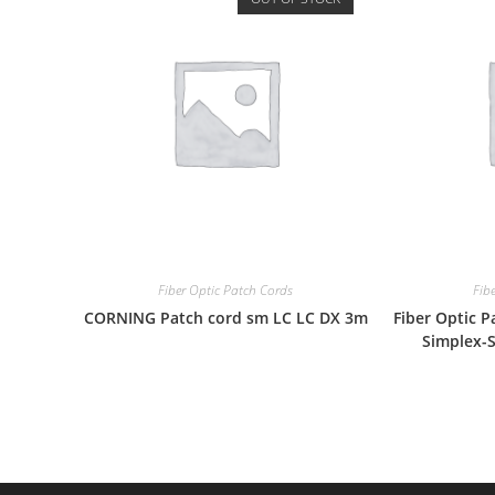
Fiber Optic Patch Cords
Fib
CORNING Patch cord sm LC LC DX 3m
Fiber Optic 
Simplex-