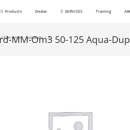
Products
Dealer
SERVICES
Training
AB
Cord-MM-Om3 50-125 Aqua-Du
5M-LSZH-3 mm
>
products
>