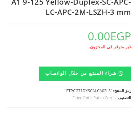
A1 9-125 Yellow-Duplex-SC-APC-
LC-APC-2M-LSZH-3 mm
0.00
EGP
غير متوفر في المخزون
شراء المنتج من خلال الواتساب
رمز المنتج:
"FTPCG71DXSCALCA02LS"
التصنيف:
Fiber Optic Patch Cords