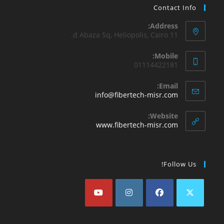
Contact Info
Address:
11 d Abaza Sq, Heliopolis, Cairo.
Mobile:
01114422181
Email:
info@fibertech-misr.com
Website:
www.fibertech-misr.com
Follow Us!